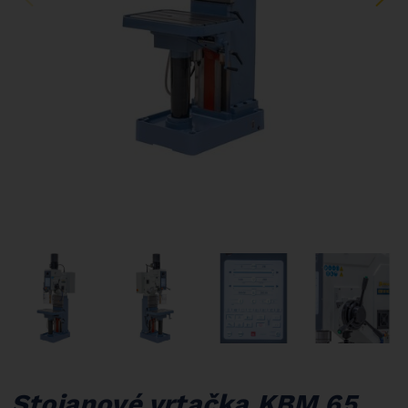
Stojanové vrtačka KBM 65