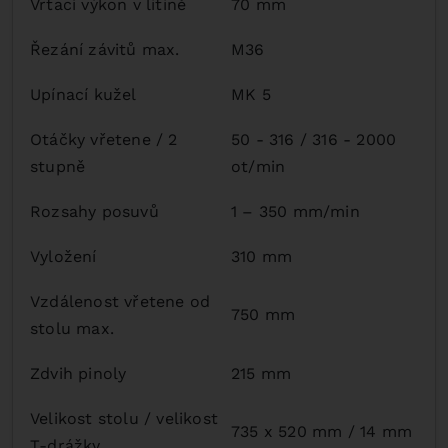
Vrtací výkon v litině
70 mm
Řezání závitů max.
M36
Upínací kužel
MK 5
Otáčky vřetene / 2
50 - 316 / 316 - 2000
stupně
ot/min
Rozsahy posuvů
1 – 350 mm/min
Vyložení
310 mm
Vzdálenost vřetene od
750 mm
stolu max.
Zdvih pinoly
215 mm
Velikost stolu / velikost
735 x 520 mm / 14 mm
T-drážky