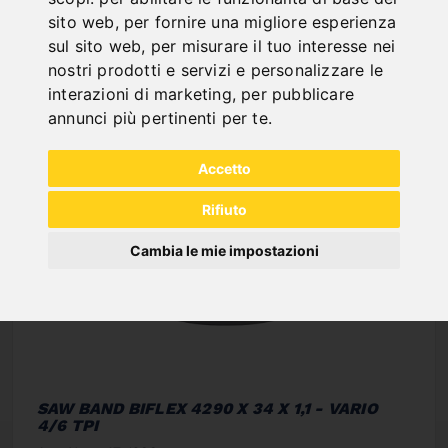
NEW PRODUCTS
sito web
,
per fornire una migliore esperienza
sul sito web
,
per misurare il tuo interesse nei
nostri prodotti e servizi e personalizzare le
interazioni di marketing
,
per pubblicare
annunci più pertinenti per te
.
Accetto
Rifiuto
Cambia le mie impostazioni
SAW BAND BIFLEX 4290 X 34 X 1,1 - VARIO
4/6 TPI