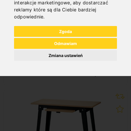
interakcje marketingowe
,
aby dostarczać
reklamy które są dla Ciebie bardziej
odpowiednie
.
Zgoda
DOLNA CZĘŚĆ MASZYNY MODEL D1
Art. No. : 56-1050
Odmawiam
308,40 €
incl. 20% VAT
Zmiana ustawień
In Stock
Deliverable in 2-3 business days