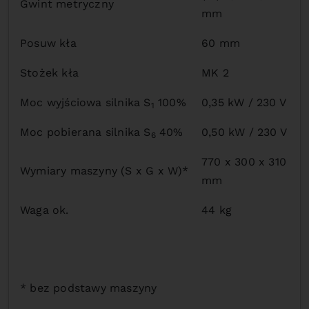
Gwint metryczny
mm
Posuw kła
60 mm
Stożek kła
MK 2
Moc wyjściowa silnika S
100%
0,35 kW / 230 V
1
Moc pobierana silnika S
40%
0,50 kW / 230 V
6
770 x 300 x 310
Wymiary maszyny (S x G x W)*
mm
Waga ok.
44 kg
* bez podstawy maszyny