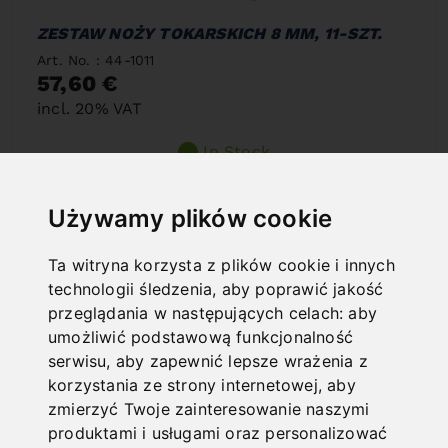
ZESTAW NOŻY TOKARSKICH 8 MM, 11-SZT.
Art. No. : 44-1011
57,60 €
incl. 20% VAT
In Stock
Deliverable in 2-3 business days
Używamy plików cookie
Ta witryna korzysta z plików cookie i innych
technologii śledzenia, aby poprawić jakość
przeglądania w następujących celach:
aby
umożliwić podstawową funkcjonalność
serwisu
,
aby zapewnić lepsze wrażenia z
korzystania ze strony internetowej
,
aby
zmierzyć Twoje zainteresowanie naszymi
produktami i usługami oraz personalizować