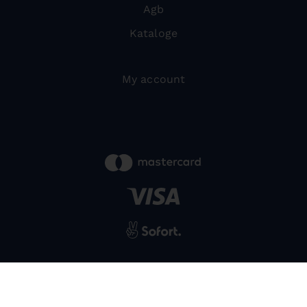
Agb
Kataloge
My account
powered by
SIWA
© 2026 Bernardo