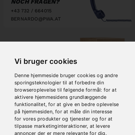
NOCH FRAGEN?
+43 732 / 664015
BERNARDO@PWA.AT
"
Vi bruger cookies
SCHNELLE
LIEFERUNG
Denne hjemmeside bruger cookies og andre
"
sporingsteknologier til at forbedre din
browseroplevelse til følgende formål:
for at
aktivere hjemmesidens grundlæggende
funktionalitet
,
for at give en bedre oplevelse
på hjemmesiden
,
for at måle din interesse
ONLINE
for vores produkter og tjenester og for at
KATALOGE
tilpasse marketinginteraktioner
,
at levere
"
annoncer der er mere relevante for dig
.