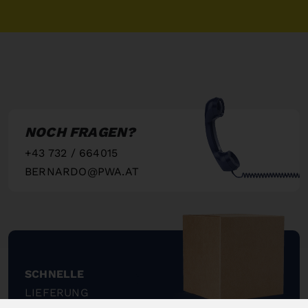
NOCH FRAGEN?
+43 732 / 664015
BERNARDO@PWA.AT
"
SCHNELLE
LIEFERUNG