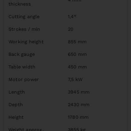
thickness
Cutting angle
1,4°
Strokes / min
20
Working height
855 mm
Back gauge
650 mm
Table width
450 mm
Motor power
7,5 kW
Length
3945 mm
Depth
2430 mm
Height
1780 mm
Weight approx.
3855 kg