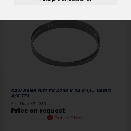
SAW BAND BIFLEX 4290 X 34 X 1,1 - VARIO
4/6 TPI
Art. No. : 47-1283
Price on request
Out of Stock