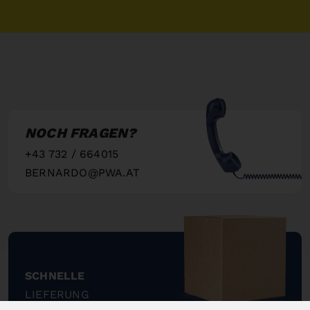
NOCH FRAGEN?
+43 732 / 664015
BERNARDO@PWA.AT
"
SCHNELLE
LIEFERUNG