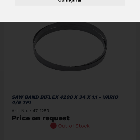
SAW BAND BIFLEX 4290 X 34 X 1,1 - VARIO
4/6 TPI
Art. No. : 47-1283
Price on request
Out of Stock