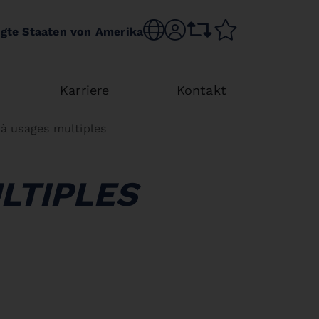
Choose language
sr.account
comparison list
wishlist
igte Staaten von Amerika
Karriere
Kontakt
 à usages multiples
LTIPLES