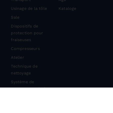
Usinage de la tôle
Kataloge
Sale
Dispositifs de
protection pour
fraiseuses
Compresseurs
Atelier
Technique de
nettoyage
Système de
tronçonnage à pierre
Dispositifs de
protection