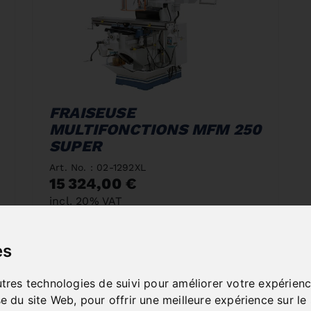
FRAISEUSE
MULTIFONCTIONS MFM 250
SUPER
Art. No. : 02-1292XL
15 324,00 €
incl. 20% VAT
Deliverable Soon
es
Deliverable by 27 août 2026
utres technologies de suivi pour améliorer votre expérienc
se du site Web
,
pour offrir une meilleure expérience sur le