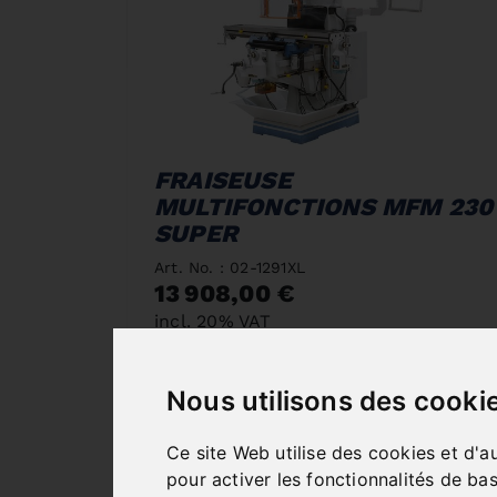
FRAISEUSE
MULTIFONCTIONS MFM 230
SUPER
Art. No. : 02-1291XL
13 908,00 €
incl. 20% VAT
In Stock
Nous utilisons des cooki
Deliverable in 2-3 business days
Ce site Web utilise des cookies et d'a
pour activer les fonctionnalités de ba