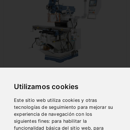
FRESADORA MULTI-FUNCIÓN MFM 250
SUPER
Art. No. : 02-1292XL
Utilizamos cookies
15.324,00 €
incl. 20% VAT
Este sitio web utiliza cookies y otras
tecnologías de seguimiento para mejorar su
Deliverable Soon
experiencia de navegación con los
Deliverable by 27 ago 2026
siguientes fines:
para habilitar la
funcionalidad básica del sitio web
,
para