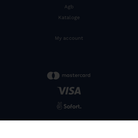
Agb
Kataloge
My account
powered by
SIWA
© 2026 Bernardo