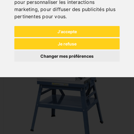
pour personnaliser les interactions
457,20 €
marketing
,
pour diffuser des publicités plus
incl. 20% VAT
pertinentes pour vous
.
In Stock
J'accepte
Deliverable in 2-3 business days
Je refuse
Changer mes préférences