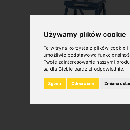
Używamy plików cookie
Ta witryna korzysta z plików cookie i
umożliwić podstawową funkcjonalnoś
RT 3 T
Twoje zainteresowanie naszymi produ
Art. No. : 14-2216
są dla Ciebie bardziej odpowiednie
.
457,20 €
incl. 20% VAT
Zgoda
Odmawiam
Zmiana usta
In Stock
Deliverable in 2-3 business days