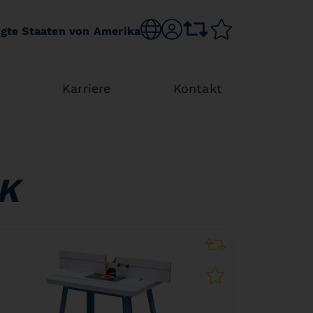
Choose language
sr.account
comparison list
wishlist
igte Staaten von Amerika
y
Karriere
Kontakt
K