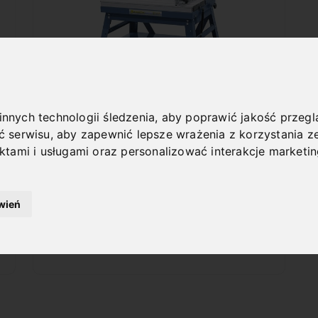
 innych technologii śledzenia, aby poprawić jakość przeg
ć serwisu
,
aby zapewnić lepsze wrażenia z korzystania ze
RT 3 F
ktami i usługami oraz personalizować interakcje marketi
Art. No. : 14-2217
648,00 €
incl. 20% VAT
wień
In Stock
Deliverable in 2-3 business days