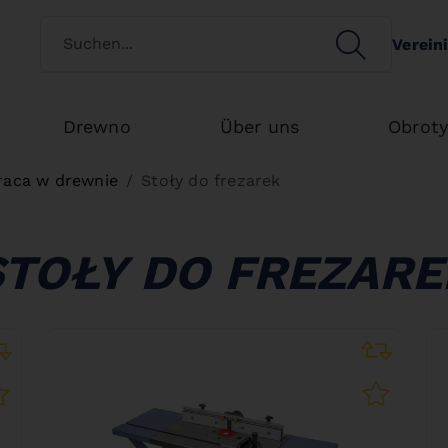
Switch customertype
SEARCH
Verein
Search
Drewno
Über uns
Obrot
raca w drewnie
Stoły do frezarek
STOŁY DO FREZARE