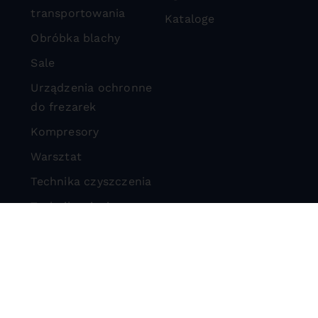
transportowania
Kataloge
Obróbka blachy
Sale
Urządzenia ochronne
do frezarek
Kompresory
Warsztat
Technika czyszczenia
Technika cięcia
kamieni
Urządzenia ochronne