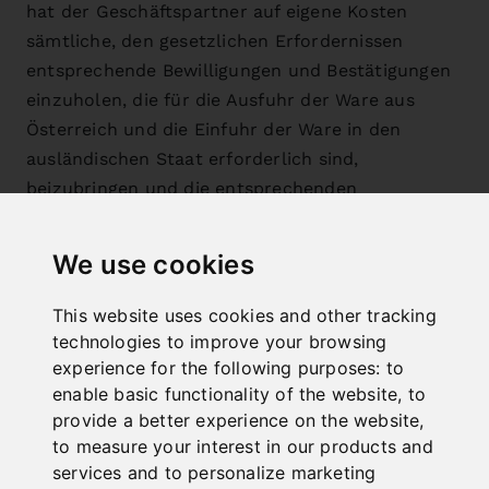
hat der Geschäftspartner auf eigene Kosten
sämtliche, den gesetzlichen Erfordernissen
entsprechende Bewilligungen und Bestätigungen
einzuholen, die für die Ausfuhr der Ware aus
Österreich und die Einfuhr der Ware in den
ausländischen Staat erforderlich sind,
beizubringen und die entsprechenden
Erklärungen abzugeben.
We use cookies
5.11. Ist bei Vertragsabschluss kein
Liefer-/Leistungsort vereinbart worden, sind wir
This website uses cookies and other tracking
berechtigt, die Lieferung/Leistung am Sitz oder
technologies to improve your browsing
an einer anderen Niederlassung des
experience for the following purposes:
to
enable basic functionality of the website
,
to
Geschäftspartners vorzunehmen.
provide a better experience on the website
,
to measure your interest in our products and
5.12. Wird die Ware vom Geschäftspartner am
services and to personalize marketing
Lieferort nicht fristgerecht übernommen sind wir