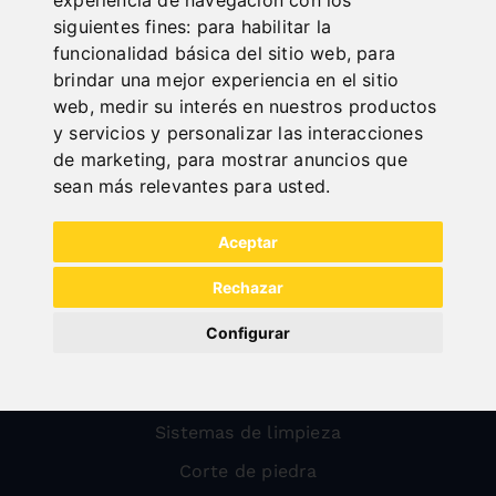
siguientes fines:
para habilitar la
funcionalidad básica del sitio web
,
para
All categories
brindar una mejor experiencia en el sitio
web
,
medir su interés en nuestros productos
Madera
y servicios y personalizar las interacciones
de marketing
,
para mostrar anuncios que
Metal
sean más relevantes para usted
.
Transporte
Mecanizado de chapa
Aceptar
Outlet
Rechazar
Dispositivos de protección para fresadoras
Configurar
Compresores
Taller
Sistemas de limpieza
Corte de piedra