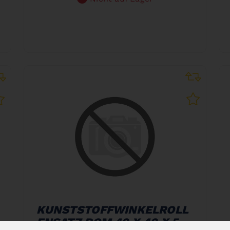
KUNSTSTOFFWINKELROLL
ENSATZ POM 40 X 40 X 5