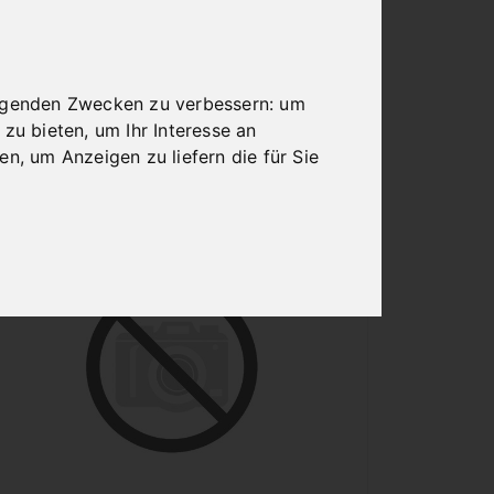
MM F. BPK 50 F **
Art.Nr. : 06-6509
493,20 €
inkl. 20% MWSt.
olgenden Zwecken zu verbessern:
um
 zu bieten
,
um Ihr Interesse an
Nicht auf Lager
ren
,
um Anzeigen zu liefern die für Sie