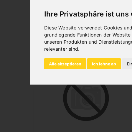
MM F. BPK 50 F **
Art.Nr. : 06-6507
Ihre Privatsphäre ist uns
493,20 €
inkl. 20% MWSt.
Diese Website verwendet Cookies und 
grundlegende Funktionen der Website
Nicht auf Lager
unseren Produkten und Dienstleistung
relevanter sind
.
Alle akzeptieren
Ich lehne ab
Ei