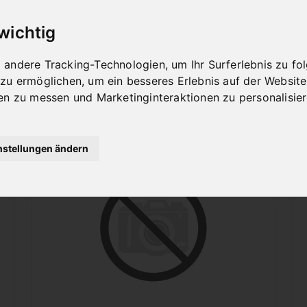
MM F. BPK 50 F **
Art.Nr. : 06-6508
 wichtig
493,20 €
inkl. 20% MWSt.
andere Tracking-Technologien, um Ihr Surferlebnis zu f
 zu ermöglichen
,
um ein besseres Erlebnis auf der Website
Nicht auf Lager
en zu messen und Marketinginteraktionen zu personalisie
nstellungen ändern