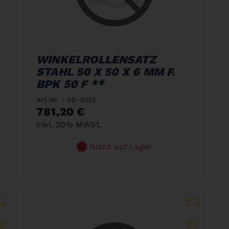
WINKELROLLENSATZ
STAHL 50 X 50 X 6 MM F.
BPK 50 F **
Art.Nr. : 06-6513
781,20 €
inkl. 20% MWSt.
Nicht auf Lager