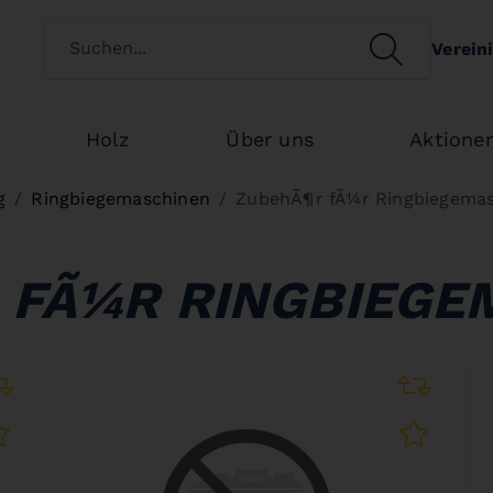
Kundenart wechseln
SEARCH
Verein
Search
Holz
Über uns
Aktione
g
Ringbiegemaschinen
ZubehÃ¶r fÃ¼r Ringbiegema
 FÃ¼R RINGBIEGE