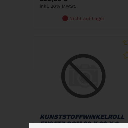
inkl. 20% MWSt.
Nicht auf Lager
KUNSTSTOFFWINKELROLL
ENSATZ POM 30 X 30 X 3