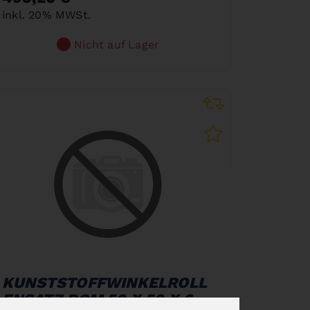
inkl. 20% MWSt.
Nicht auf Lager
KUNSTSTOFFWINKELROLL
ENSATZ POM 50 X 50 X 6