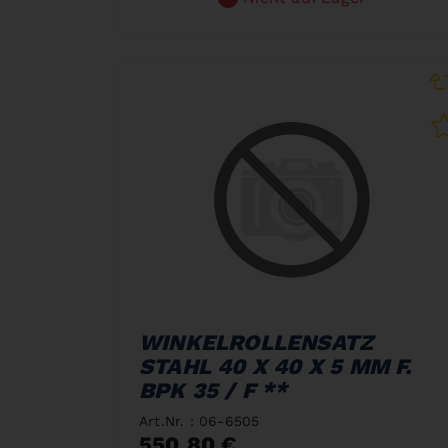
WINKELROLLENSATZ
STAHL 40 X 40 X 5 MM F.
BPK 35 / F **
Art.Nr. : 06-6505
550,80 €