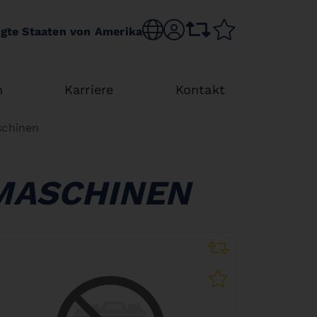
Sprache wechseln
sr.account
Vergleichsliste
Merkliste
igte Staaten von Amerika
n
Karriere
Kontakt
schinen
MASCHINEN