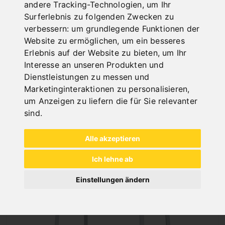
andere Tracking-Technologien, um Ihr
STEINTRENNMASCHINE SCM 300 / 400 V
Surferlebnis zu folgenden Zwecken zu
Art.Nr. : 14-3094
verbessern:
um grundlegende Funktionen der
2.208,00 €
Website zu ermöglichen
,
um ein besseres
inkl. 20% MWSt.
Erlebnis auf der Website zu bieten
,
um Ihr
Interesse an unseren Produkten und
Nicht auf Lager
Dienstleistungen zu messen und
Marketinginteraktionen zu personalisieren
,
um Anzeigen zu liefern die für Sie relevanter
sind
.
Alle akzeptieren
Ich lehne ab
Einstellungen ändern