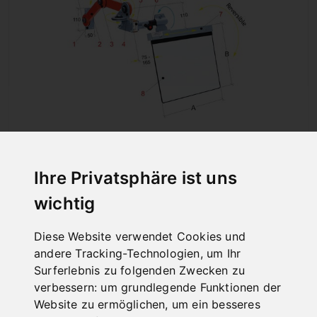
SCHUTZEINRICHTUNG FÜR DIVERSE
Ihre Privatsphäre ist uns
MASCHINEN PBF 10/435/SX-LINKS
wichtig
Art.Nr. : 57-1259
504,00 €
inkl. 20% MWSt.
Diese Website verwendet Cookies und
andere Tracking-Technologien, um Ihr
Nicht auf Lager
Surferlebnis zu folgenden Zwecken zu
verbessern:
um grundlegende Funktionen der
Website zu ermöglichen
,
um ein besseres