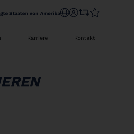
Sprache wechseln
sr.account
Vergleichsliste
Merkliste
igte Staaten von Amerika
n
Karriere
Kontakt
HEREN