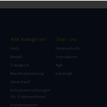
Alle Kategorien
Über uns
Holz
Datenschutz
Metall
Impressum
Transport
Agb
Blechbearbeitung
Kataloge
Abverkauf
Schutzeinrichtungen
für Fräsmaschinen
Kompressoren