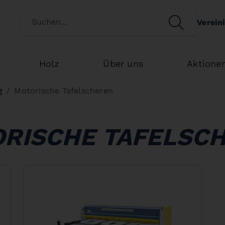
Kundenart wechseln
SEARCH
Verein
Search
Holz
Über uns
Aktione
g
Motorische Tafelscheren
RISCHE TAFELSC