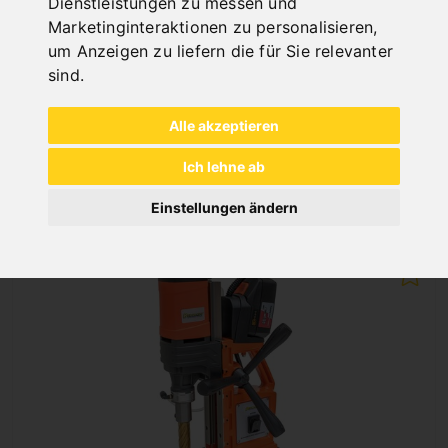
Dienstleistungen zu messen und
MAGNET-KERNBOHRMASCHINE MD 5050 P *
Marketinginteraktionen zu personalisieren
,
Art.Nr. : 01-13854
um Anzeigen zu liefern die für Sie relevanter
1.158,00 €
sind
.
inkl. 20% MWSt.
Auf Lager
Alle akzeptieren
Lieferbar in 2-3 Werktagen
Ich lehne ab
Einstellungen ändern