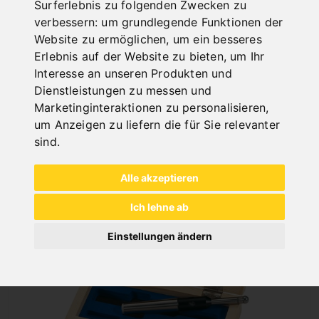
Surferlebnis zu folgenden Zwecken zu
KANTENTASTERSET 5-TLG.
verbessern:
um grundlegende Funktionen der
Website zu ermöglichen
,
um ein besseres
Art.Nr. : 32-1067
45,60 €
Erlebnis auf der Website zu bieten
,
um Ihr
Interesse an unseren Produkten und
inkl. 20% MWSt.
Dienstleistungen zu messen und
Auf Lager
Marketinginteraktionen zu personalisieren
,
Lieferbar in 2-3 Werktagen
um Anzeigen zu liefern die für Sie relevanter
sind
.
Alle akzeptieren
Ich lehne ab
Einstellungen ändern