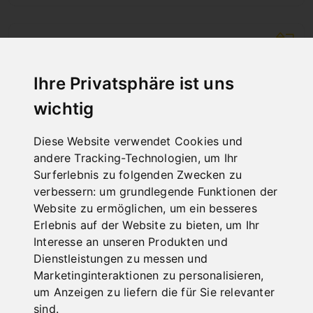
Ihre Privatsphäre ist uns
wichtig
Diese Website verwendet Cookies und
andere Tracking-Technologien, um Ihr
Surferlebnis zu folgenden Zwecken zu
verbessern:
um grundlegende Funktionen der
Website zu ermöglichen
,
um ein besseres
Erlebnis auf der Website zu bieten
,
um Ihr
Interesse an unseren Produkten und
HYDRAULISCHER ROHRBIEGER HRB 30 S (1/2"
Dienstleistungen zu messen und
- 3")
Marketinginteraktionen zu personalisieren
,
Art.Nr. : 06-1157
um Anzeigen zu liefern die für Sie relevanter
645,60 €
sind
.