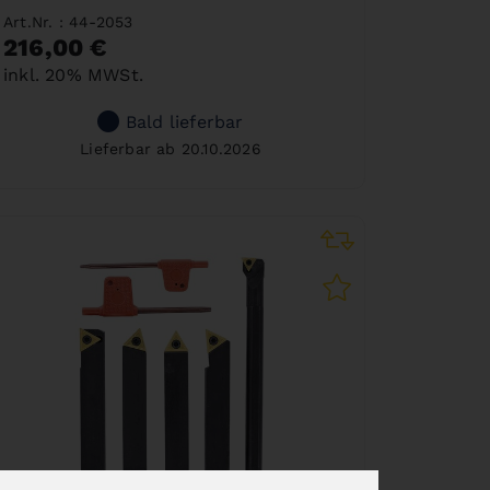
Art.Nr. : 44-2053
216,00 €
inkl. 20% MWSt.
Bald lieferbar
Lieferbar ab 20.10.2026