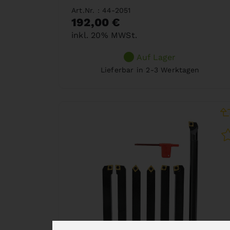
Art.Nr. : 44-2051
192,00 €
inkl. 20% MWSt.
Auf Lager
Lieferbar in 2-3 Werktagen