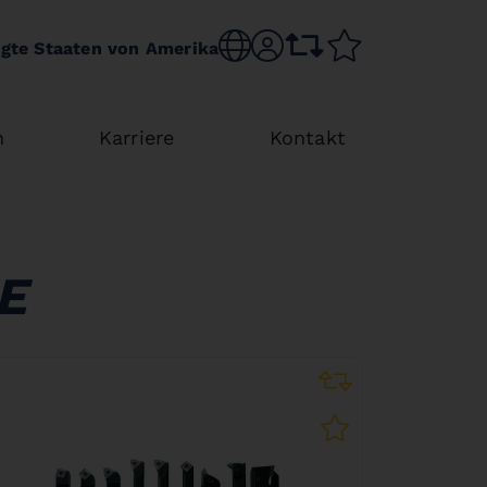
Sprache wechseln
sr.account
Vergleichsliste
Merkliste
igte Staaten von Amerika
n
Karriere
Kontakt
E