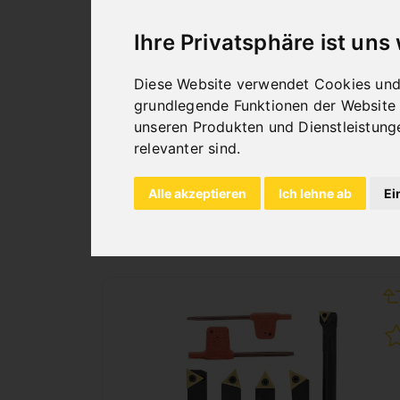
DREHMEISSELSATZ MIT
Ihre Privatsphäre ist uns
HM-WENDEPLATTEN 20
MM, 6-TLG. INKL.
Diese Website verwendet Cookies und 
BOHRSTANGE
grundlegende Funktionen der Website
Art.Nr. : 44-2054
unseren Produkten und Dienstleistung
234,00 €
relevanter sind
.
inkl. 20% MWSt.
Alle akzeptieren
Ich lehne ab
Ei
Auf Lager
Lieferbar in 2-3 Werktagen