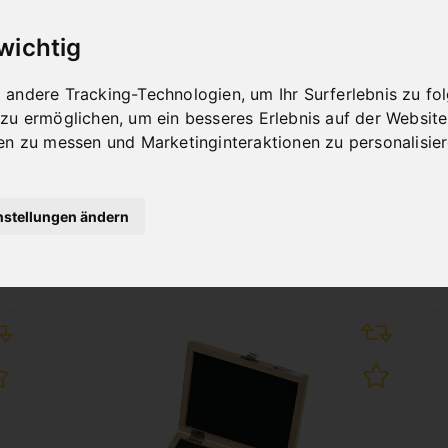
DREHMEISSELSATZ MIT
 wichtig
HM-WENDEPLATTEN 10
MM, 4-TLG. INKL.
andere Tracking-Technologien, um Ihr Surferlebnis zu f
BOHRSTANGE
 zu ermöglichen
,
um ein besseres Erlebnis auf der Website
Art.Nr. : 44-2030
en zu messen und Marketinginteraktionen zu personalisie
138,00 €
inkl. 20% MWSt.
nstellungen ändern
Auf Lager
Lieferbar in 2-3 Werktagen