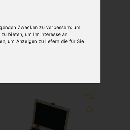
DREHMEISSELSATZ MIT
HM-WENDEPLATTEN 12
MM, 4-TLG. INKL.
olgenden Zwecken zu verbessern:
um
BOHRSTANGE
 zu bieten
,
um Ihr Interesse an
Art.Nr. : 44-2031
ren
,
um Anzeigen zu liefern die für Sie
144,00 €
inkl. 20% MWSt.
Auf Lager
Lieferbar in 2-3 Werktagen