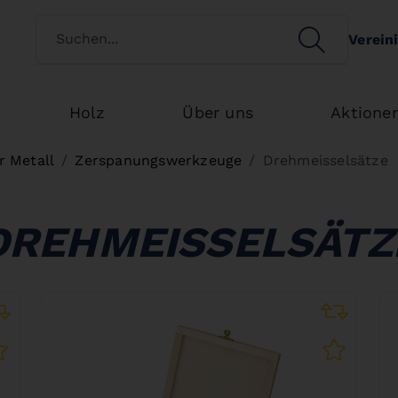
Kundenart wechseln
SEARCH
Verein
Search
Holz
Über uns
Aktione
 Metall
Zerspanungswerkzeuge
Drehmeisselsätze
DREHMEISSELSÄTZ