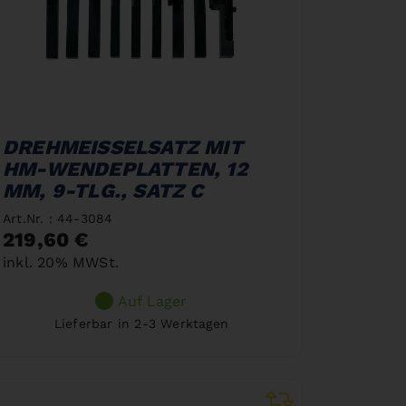
DREHMEISSELSATZ MIT H
M-WENDEPLATTEN, 12 M
M, 9-TLG., SATZ C
Art.Nr. : 44-3084
219,60 €
inkl. 20% MWSt.
Auf Lager
Lieferbar in 2-3 Werktagen