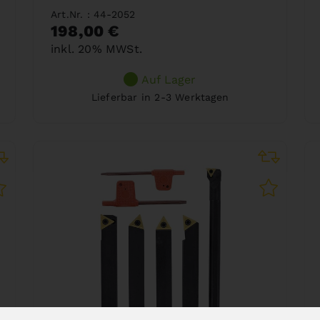
Art.Nr. : 44-2052
198,00 €
inkl. 20% MWSt.
Auf Lager
Lieferbar in 2-3 Werktagen