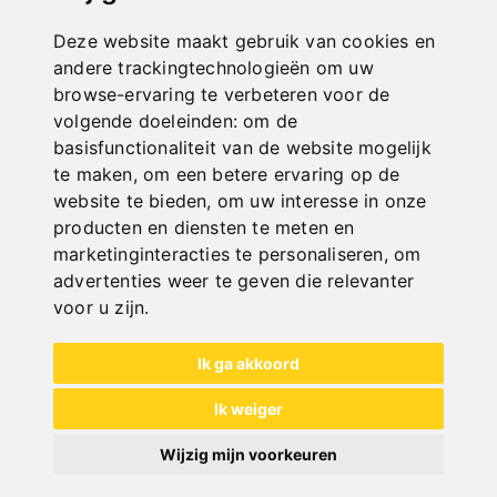
Deze website maakt gebruik van cookies en
NOCH FRAGEN?
andere trackingtechnologieën om uw
+43 732 / 664015
browse-ervaring te verbeteren voor de
BERNARDO@PWA.AT
volgende doeleinden:
om de
"
basisfunctionaliteit van de website mogelijk
te maken
,
om een betere ervaring op de
website te bieden
,
om uw interesse in onze
producten en diensten te meten en
marketinginteracties te personaliseren
,
om
advertenties weer te geven die relevanter
SCHNELLE
voor u zijn
.
LIEFERUNG
"
Ik ga akkoord
Ik weiger
Wijzig mijn voorkeuren
ONLINE