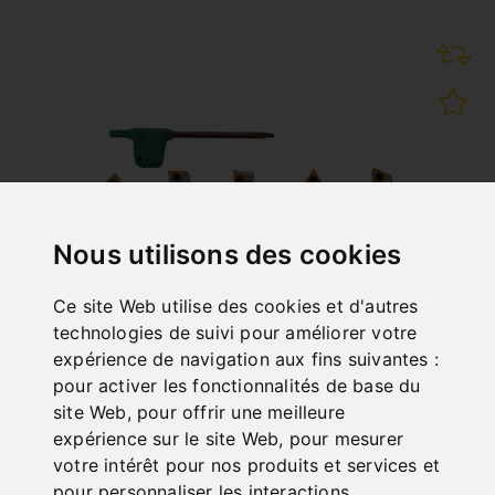
Nous utilisons des cookies
Ce site Web utilise des cookies et d'autres
technologies de suivi pour améliorer votre
expérience de navigation aux fins suivantes :
pour activer les fonctionnalités de base du
JEU D'OUTILS DE TOURNAGE À PLAQUETTES
site Web
,
pour offrir une meilleure
CARBURE 10 MM
expérience sur le site Web
,
pour mesurer
Art. No. : 44-2013
votre intérêt pour nos produits et services et
79,20 €
pour personnaliser les interactions