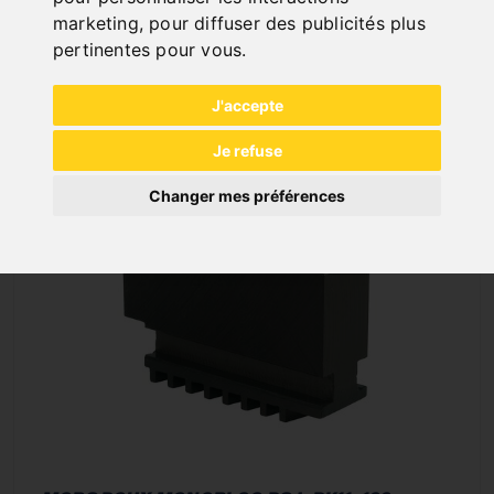
incl. 20% VAT
marketing
,
pour diffuser des publicités plus
In Stock
pertinentes pour vous
.
Deliverable in 2-3 business days
J'accepte
Je refuse
Changer mes préférences