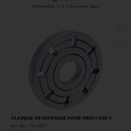
Deliverable in 2-3 business days
FLASQUE DE MONTAGE POUR PROFI 400 V
Art. No. : 03-1577