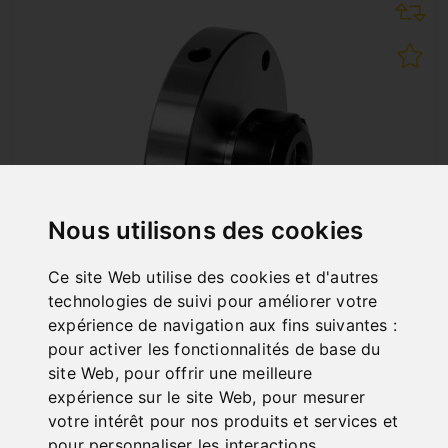
Nous utilisons des cookies
Ce site Web utilise des cookies et d'autres
technologies de suivi pour améliorer votre
MANDRIN PORTE-PINCE ER 25 - D 72
expérience de navigation aux fins suivantes :
Art. No. : 22-1082
pour activer les fonctionnalités de base du
102,00 €
site Web
,
pour offrir une meilleure
incl. 20% VAT
expérience sur le site Web
,
pour mesurer
votre intérêt pour nos produits et services et
Deliverable Soon
pour personnaliser les interactions