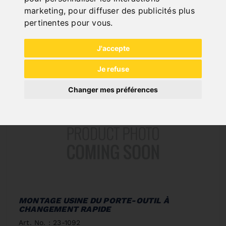
Deliverable by 1 oct. 2026
marketing
,
pour diffuser des publicités plus
pertinentes pour vous
.
J'accepte
Je refuse
Changer mes préférences
MONTAGE USINE DU PORTE-OUTIL À
CHANGEMENT RAPIDE
Art. No. : 23-1092