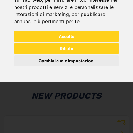
sul sito web
,
per misurare il tuo interesse nei
nostri prodotti e servizi e personalizzare le
interazioni di marketing
,
per pubblicare
annunci più pertinenti per te
.
ONLINE
KATALOGE
Accetto
"
Rifiuto
Cambia le mie impostazioni
NEW PRODUCTS