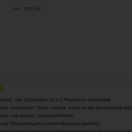
incl. 20% VAT
S
tfuß, das Schutzglas ist in 2 Positionen einstellbar
uben und kleinen Teilen, welche während der Bearbeitung en
pern und ebenen Stahloberflächen
und ölbeständigem Kunststoffmaterial gefertigt
öglichkeiten sowie einer Winkelhalterung für eine einfache Po