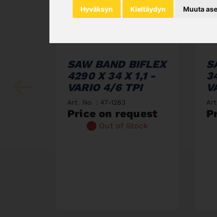
Hyväksyn
Kieltäydyn
Muuta ase
SAW BAND BIFLEX
S
4290 X 34 X 1,1 -
34
VARIO 4/6 TPI
V
Art. No. : 47-1283
Art
Price on request
P
Out of Stock