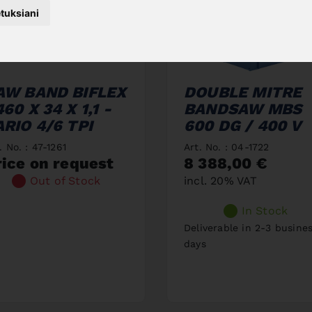
tuksiani
AW BAND BIFLEX
DOUBLE MITRE
60 X 34 X 1,1 -
BANDSAW MBS
ARIO 4/6 TPI
600 DG / 400 V
. No. : 47-1261
Art. No. : 04-1722
rice on request
8 388,00 €
Out of Stock
incl. 20% VAT
In Stock
Deliverable in 2-3 busine
days