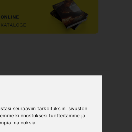
ONLINE
KATALOGE
"
tasi seuraaviin tarkoituksiin:
sivuston
emme kiinnostuksesi tuotteitamme ja
ampia mainoksia
.