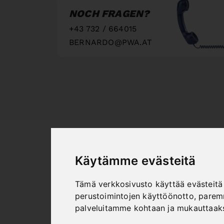
NOCH FRAGEN?
+43 732 / 664015
BERNARDO@PWA.AT
"
Käytämme evästeitä
Tämä verkkosivusto käyttää evästeitä 
perustoimintojen käyttöönotto
,
paremm
palveluitamme kohtaan ja mukauttaak