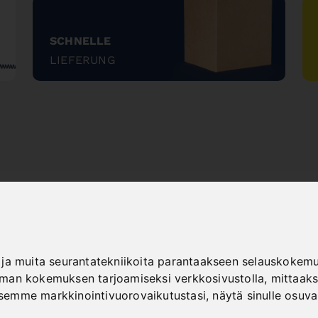
SCHNELLE
LIEFERUNG
"
NEW PRODUCTS
ja muita seurantatekniikoita parantaakseen selauskokemus
an kokemuksen tarjoamiseksi verkkosivustolla
,
mittaaks
semme markkinointivuorovaikutustasi
,
näytä sinulle osuv