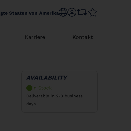
Choose language
sr.account
comparison list
wishlist
igte Staaten von Amerika
Karriere
Kontakt
AVAILABILITY
In Stock
Deliverable in 2-3 business
days