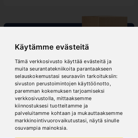
"
SCHNELLE
Käytämme evästeitä
LIEFERUNG
"
Tämä verkkosivusto käyttää evästeitä ja
muita seurantatekniikoita parantaakseen
selauskokemustasi seuraaviin tarkoituksiin:
sivuston perustoimintojen käyttöönotto
,
paremman kokemuksen tarjoamiseksi
ONLINE
verkkosivustolla
,
mittaaksemme
KATALOGE
kiinnostuksesi tuotteitamme ja
palveluitamme kohtaan ja mukauttaaksemme
"
markkinointivuorovaikutustasi
,
näytä sinulle
osuvampia mainoksia
.