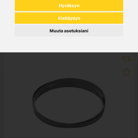
Hyväksyn
Kieltäydyn
NEW PRODUCTS
Muuta asetuksiani