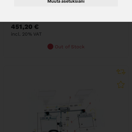
Muuta asetuksiani
PMA 11/112
Art. No. : 57-1254
451,20 €
incl. 20% VAT
Out of Stock