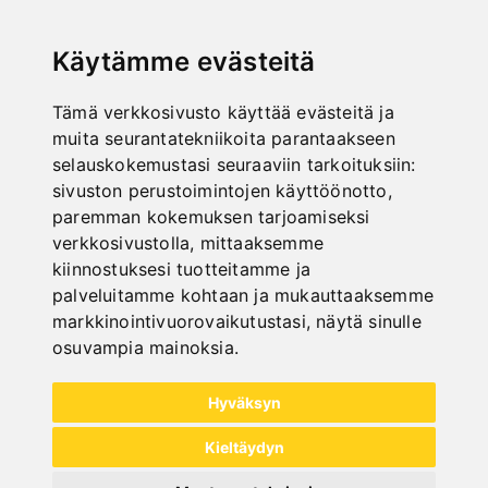
Art. No. : 57-1253
330,00 €
Käytämme evästeitä
incl. 20% VAT
Out of Stock
Tämä verkkosivusto käyttää evästeitä ja
muita seurantatekniikoita parantaakseen
selauskokemustasi seuraaviin tarkoituksiin:
sivuston perustoimintojen käyttöönotto
,
paremman kokemuksen tarjoamiseksi
verkkosivustolla
,
mittaaksemme
kiinnostuksesi tuotteitamme ja
palveluitamme kohtaan ja mukauttaaksemme
markkinointivuorovaikutustasi
,
näytä sinulle
osuvampia mainoksia
.
Hyväksyn
Kieltäydyn