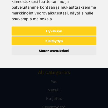
kiinnostuksesi tuotteitamme ja
palveluitamme kohtaan ja mukauttaaksemme
markkinointivuorovaikutustasi
,
näytä sinulle
osuvampia mainoksia
.
Hyväksyn
Kieltäydyn
Muuta asetuksiani
All categories
Puu
Metalli
Kuljetus
Levyntyöstö