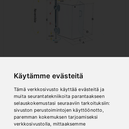
PST 01/260
Art. No. : 57-1295
Käytämme evästeitä
528,00 €
incl. 20% VAT
Tämä verkkosivusto käyttää evästeitä ja
muita seurantatekniikoita parantaakseen
Out of Stock
selauskokemustasi seuraaviin tarkoituksiin:
sivuston perustoimintojen käyttöönotto
,
paremman kokemuksen tarjoamiseksi
verkkosivustolla
,
mittaaksemme