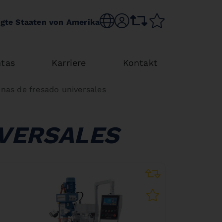
Choose language
sr.account
comparison list
wishlist
igte Staaten von Amerika
tas
Karriere
Kontakt
nas de fresado universales
IVERSALES