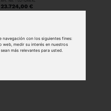
Art. No. : 02-1246XL
23.724,00 €
incl. 20% VAT
In Stock
Deliverable in 2-3 business days
e navegación con los siguientes fines:
io web
,
medir su interés en nuestros
 sean más relevantes para usted
.