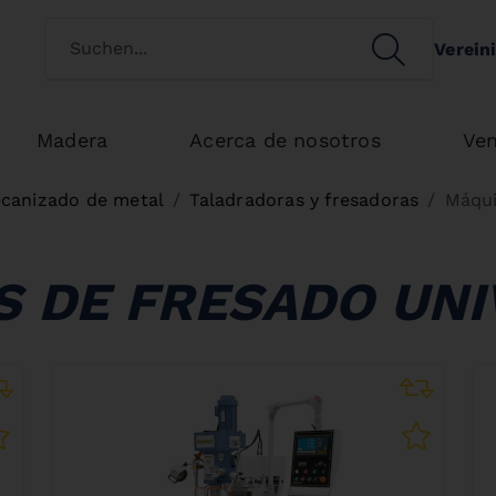
Switch customertype
SEARCH
Verein
Search
Madera
Acerca de nosotros
Ven
canizado de metal
Taladradoras y fresadoras
Máqui
 DE FRESADO UN