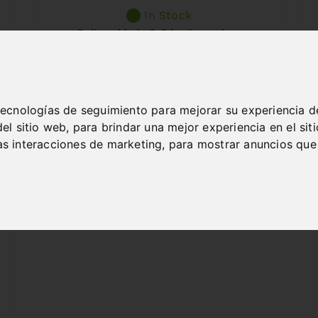
In Stock
Deliverable in 2-3 business days
 tecnologías de seguimiento para mejorar su experiencia d
del sitio web
,
para brindar una mejor experiencia en el sit
las interacciones de marketing
,
para mostrar anuncios que