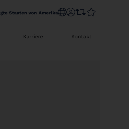
Choose language
sr.account
comparison list
wishlist
igte Staaten von Amerika
Karriere
Kontakt