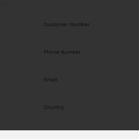
Customer Number
Phone Number
Email
Country
Postal Code/City