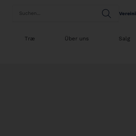
Switch customertype
SEARCH
Verein
Search
Træ
Über uns
Salg