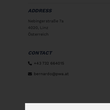
ADDRESS
Nebingerstraße 7a
4020, Linz
Österreich
CONTACT
+43 732 664015
bernardo@pwa.at