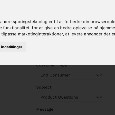
Street Number
dre sporingsteknologier til at forbedre din browseroplev
funktionalitet
,
for at give en bedre oplevelse på hjemm
 tilpasse marketinginteraktioner
,
at levere annoncer der e
Full Name
t indstillinger
Customer Type
Subject
Message