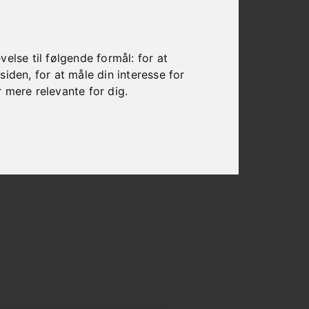
else til følgende formål:
for at
esiden
,
for at måle din interesse for
r mere relevante for dig
.