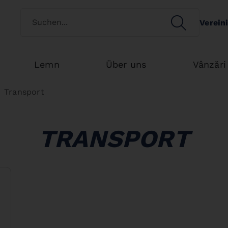
Switch customertype
SEARCH
Verein
Search
Lemn
Über uns
Vânzări
Transport
TRANSPORT