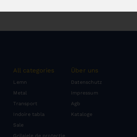
All categories
Über uns
Lemn
Datenschutz
Metal
Impressum
Transport
Agb
Indoire tabla
Kataloge
Sale
Grilajele de protecție