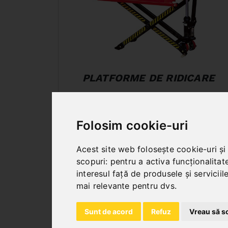
PLATFORME DE RIDICARE
Folosim cookie-uri
Acest site web folosește cookie-uri și
scopuri:
pentru a activa funcționalitat
interesul față de produsele și servicii
mai relevante pentru dvs
.
Sunt de acord
Refuz
Vreau să s