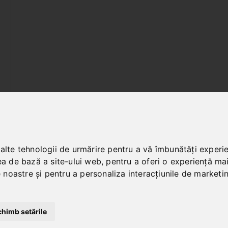
(current)
1
2
 alte tehnologii de urmărire pentru a vă îmbunătăți experi
ea de bază a site-ului web
,
pentru a oferi o experiență ma
le noastre și pentru a personaliza interacțiunile de marketi
chimb setările