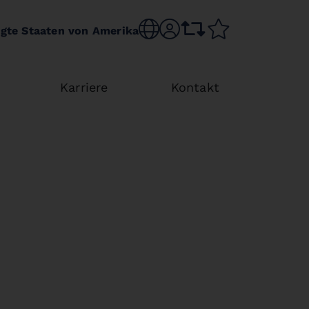
Choose language
sr.account
comparison list
wishlist
igte Staaten von Amerika
Karriere
Kontakt