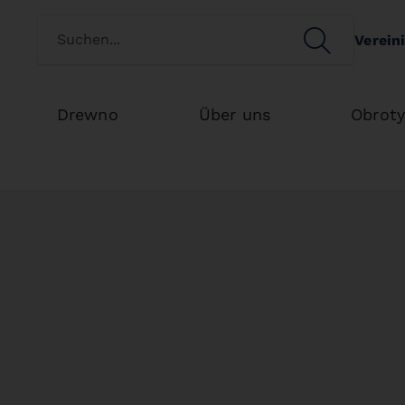
Switch customertype
SEARCH
Verein
Search
Drewno
Über uns
Obrot