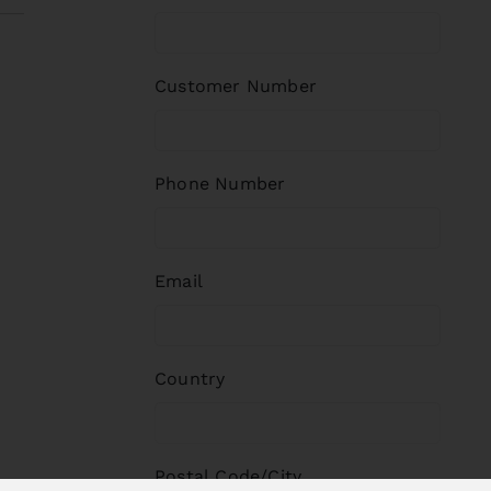
Customer Number
Phone Number
Email
Country
Postal Code/City