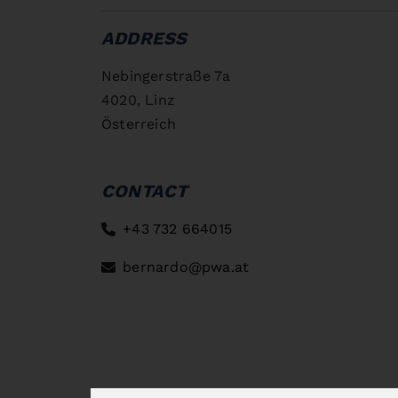
ADDRESS
Nebingerstraße 7a
4020, Linz
Österreich
CONTACT
+43 732 664015
bernardo@pwa.at