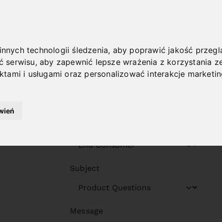
Street Number
 innych technologii śledzenia, aby poprawić jakość przeg
ć serwisu
,
aby zapewnić lepsze wrażenia z korzystania ze
ktami i usługami oraz personalizować interakcje marketi
Full Name
wień
Customer Type
Subject
Message