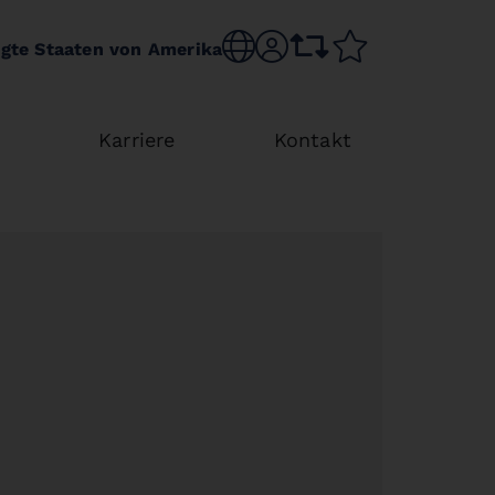
Choose language
sr.account
comparison list
wishlist
igte Staaten von Amerika
y
Karriere
Kontakt