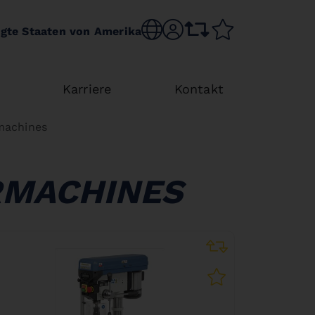
Choose language
sr.account
comparison list
wishlist
igte Staaten von Amerika
Karriere
Kontakt
machines
RMACHINES