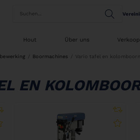
Switch customertype
SEARCH
Verein
Search
Hout
Über uns
Verkoop
bewerking
Boormachines
Vario tafel en kolomboor
FEL EN KOLOMBOO