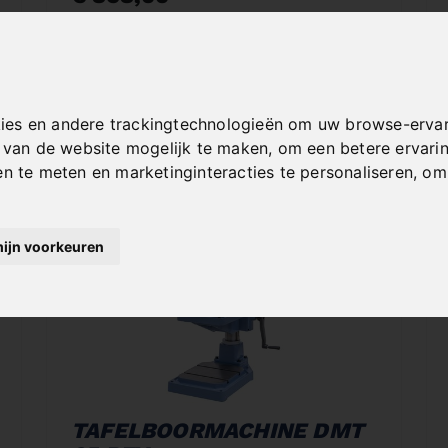
incl. 20% VAT
In Stock
Deliverable in 2-3 business days
ies en andere trackingtechnologieën om uw browse-ervar
t van de website mogelijk te maken
,
om een betere ervari
en te meten en marketinginteracties te personaliseren
,
om 
mijn voorkeuren
TAFELBOORMACHINE DMT