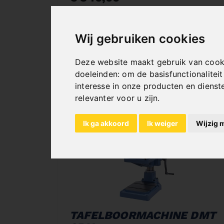
incl. 20% VAT
In Stock
Wij gebruiken cookies
Deliverable in 2-3 business days
Deze website maakt gebruik van cook
doeleinden:
om de basisfunctionalitei
interesse in onze producten en dienst
relevanter voor u zijn
.
Ik ga akkoord
Ik weiger
Wijzig 
TAFELBOORMACHINE DMT