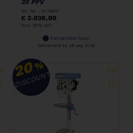
25 PFV
Art. No. : 01-11865
€ 3.036,00
incl. 20% VAT
Deliverable Soon
Deliverable by 28 sep 2026
20
%
DISCOUNT