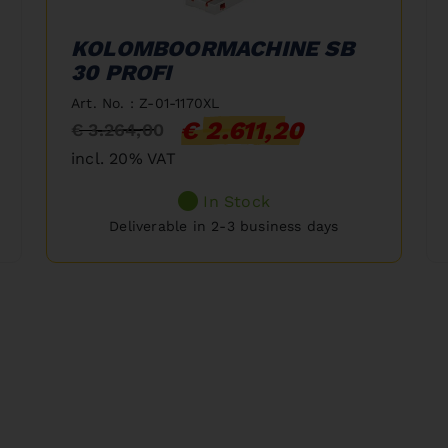
KOLOMBOORMACHINE SB
30 PROFI
Art. No. : Z-01-1170XL
€ 2.611,20
€ 3.264,00
incl. 20% VAT
In Stock
Deliverable in 2-3 business days