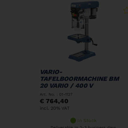
VARIO-
TAFELBOORMACHINE BM
20 VARIO / 400 V
Art. No. : 01-1127
€ 764,40
incl. 20% VAT
In Stock
Deliverable in 2-3 business days