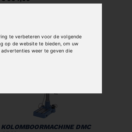
incl. 20% VAT
In Stock
Deliverable in 2-3 business days
ing te verbeteren voor de volgende
ng op de website te bieden
,
om uw
advertenties weer te geven die
KOLOMBOORMACHINE DMC