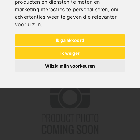
producten en diensten te meten en
Art. No. : 06-63262
marketinginteracties te personaliseren
,
om
€ 948,00
advertenties weer te geven die relevanter
incl. 20% VAT
voor u zijn
.
Out of Stock
Ik ga akkoord
Ik weiger
Wijzig mijn voorkeuren