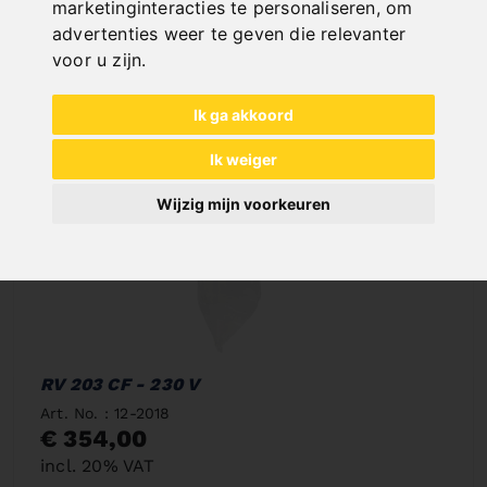
marketinginteracties te personaliseren
,
om
advertenties weer te geven die relevanter
voor u zijn
.
Ik ga akkoord
Ik weiger
Wijzig mijn voorkeuren
RV 203 CF - 230 V
Art. No. : 12-2018
€ 354,00
incl. 20% VAT