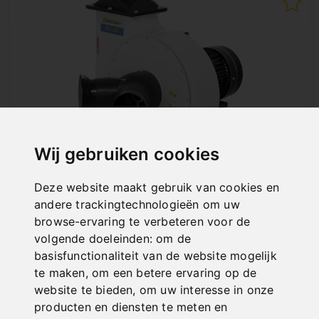
Wij gebruiken cookies
Deze website maakt gebruik van cookies en
RV 300
andere trackingtechnologieën om uw
Art. No. : Z-12-2024
browse-ervaring te verbeteren voor de
€ 408,00
volgende doeleinden:
om de
incl. 20% VAT
basisfunctionaliteit van de website mogelijk
te maken
,
om een betere ervaring op de
In Stock
website te bieden
,
om uw interesse in onze
Deliverable in 2-3 business days
producten en diensten te meten en