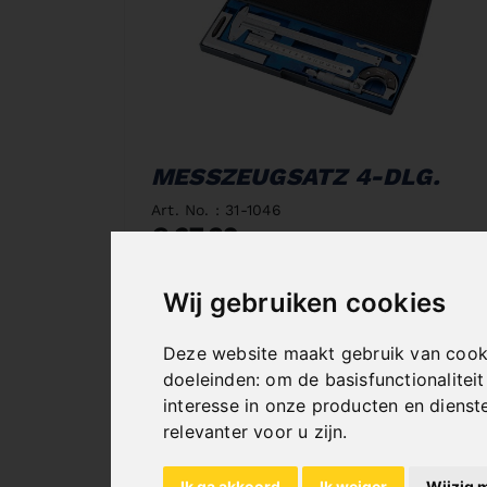
MESSZEUGSATZ 4-DLG.
Art. No. : 31-1046
€ 67,20
incl. 20% VAT
Wij gebruiken cookies
In Stock
Deliverable in 2-3 business days
Deze website maakt gebruik van cook
doeleinden:
om de basisfunctionalitei
interesse in onze producten en dienst
relevanter voor u zijn
.
Ik ga akkoord
Ik weiger
Wijzig 