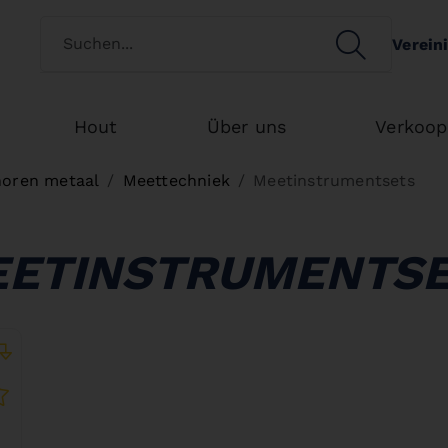
Switch customertype
SEARCH
Verein
Search
Hout
Über uns
Verkoop
oren metaal
Meettechniek
Meetinstrumentsets
ETINSTRUMENTS