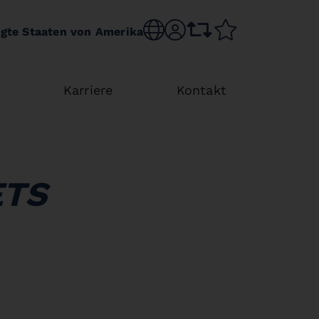
Choose language
sr.account
comparison list
wishlist
igte Staaten von Amerika
Karriere
Kontakt
ETS