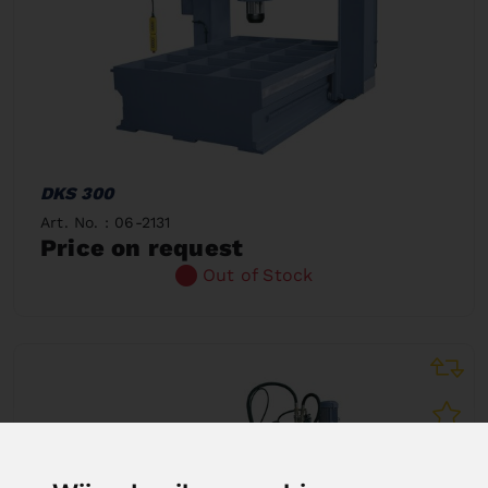
DKS 300
Art. No. : 06-2131
Price on request
Out of Stock