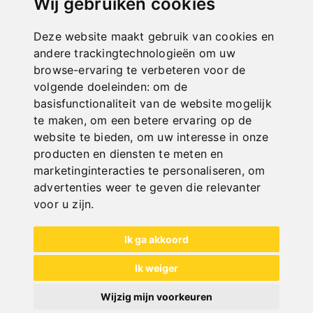
Wij gebruiken cookies
Deze website maakt gebruik van cookies en
andere trackingtechnologieën om uw
browse-ervaring te verbeteren voor de
volgende doeleinden:
om de
basisfunctionaliteit van de website mogelijk
te maken
,
om een betere ervaring op de
website te bieden
,
om uw interesse in onze
DKS 400
producten en diensten te meten en
Art. No. : 06-2132
marketinginteracties te personaliseren
,
om
Price on request
advertenties weer te geven die relevanter
Out of Stock
voor u zijn
.
Ik ga akkoord
Ik weiger
Wijzig mijn voorkeuren