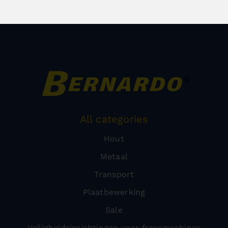
All categories
Hout
Metaal
Transport
Plaatbewerking
Sale
Veiligheidsinrichtingen voor freesmachines