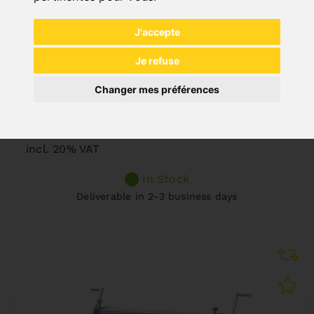
J'accepte
Je refuse
Changer mes préférences
3 IN 1 - 305 PROFI
Art. No. : 06-1276
801,60 €
incl. 20% VAT
In Stock
Deliverable in 2-3 business days