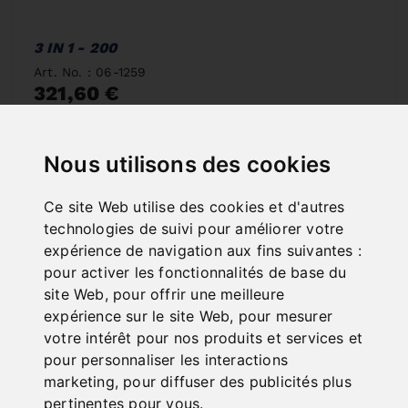
3 IN 1 - 200
Art. No. : 06-1259
321,60 €
incl. 20% VAT
In Stock
Nous utilisons des cookies
Deliverable in 2-3 business days
Ce site Web utilise des cookies et d'autres
technologies de suivi pour améliorer votre
expérience de navigation aux fins suivantes :
pour activer les fonctionnalités de base du
site Web
,
pour offrir une meilleure
expérience sur le site Web
,
pour mesurer
votre intérêt pour nos produits et services et
pour personnaliser les interactions
marketing
,
pour diffuser des publicités plus
pertinentes pour vous
.