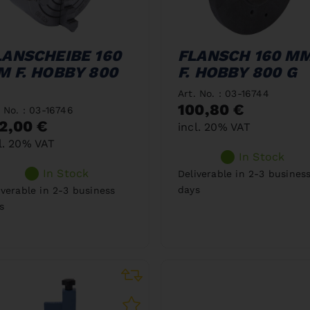
LANSCHEIBE 160
FLANSCH 160 M
M F. HOBBY 800
F. HOBBY 800 G
Art. No. : 03-16744
100,80 €
. No. : 03-16746
2,00 €
incl. 20% VAT
l. 20% VAT
In Stock
In Stock
Deliverable in 2-3 busines
days
iverable in 2-3 business
s