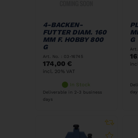
4-BACKEN-
P
FUTTER DIAM. 160
M
MM F. HOBBY 800
G
G
Art
16
Art. No. : 03-16745
174,00 €
inc
incl. 20% VAT
In Stock
Del
day
Deliverable in 2-3 business
days