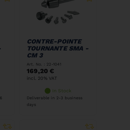
CONTRE-POINTE
-
TOURNANTE SMA -
CM 3
Art. No. : 22-1041
169,20 €
incl. 20% VAT
In Stock
26
Deliverable in 2-3 business
days