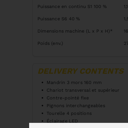
Puissance en continu S1 100 %
1
Puissance S6 40 %
1
Dimensions machine (L x P x H)*
1
Poids (env.)
2
DELIVERY CONTENTS
Mandrin 3 mors 160 mm
Chariot transversal et supérieur
Contre-pointé fixe
Pignons interchangeables
Tourelle 4 positions
Éclairage LED