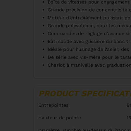
Boîte de vitesses pour changement r
Grande précision de concentricité 
Moteur d‘entraînement puissant pou
Grande polyvalence, pour les mécani
Commandes de réglage d‘avance simp
Bâti solide avec glissière du banc t
Idéale pour l‘usinage de l‘acier, d
De série avec vis-mère pour le tara
Chariot à manivelle avec graduation
PRODUCT SPECIFICAT
Entrepointes
9
Hauteur de pointe
1
Diamètre usinable au-dessus du banc
3