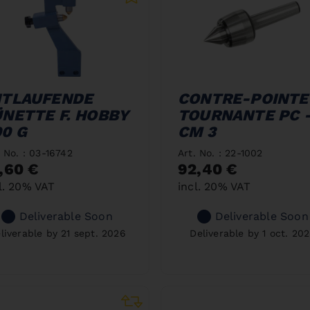
ITLAUFENDE
CONTRE-POINTE
ÜNETTE F. HOBBY
TOURNANTE PC 
0 G
CM 3
. No. : 03-16742
Art. No. : 22-1002
,60 €
92,40 €
l. 20% VAT
incl. 20% VAT
Deliverable Soon
Deliverable Soon
liverable by 21 sept. 2026
Deliverable by 1 oct. 20