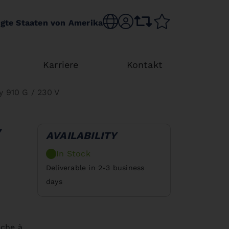
Choose language
sr.account
comparison list
wishlist
igte Staaten von Amerika
Karriere
Kontakt
 910 G / 230 V
AVAILABILITY
In Stock
Deliverable in 2-3 business
days
oche à