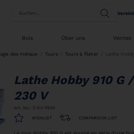
Switch customertype
SEARCH
Verein
Search
Bois
Über uns
Ventes
nage des métaux
Tours
Tours à fileter
Lathe Hobby
Lathe Hobby 910 G /
230 V
Art. No.: Z-03-11950
WISHLIST
COMPARISON LIST
Le tour Hobby 910 G est équipé en série d‘une br