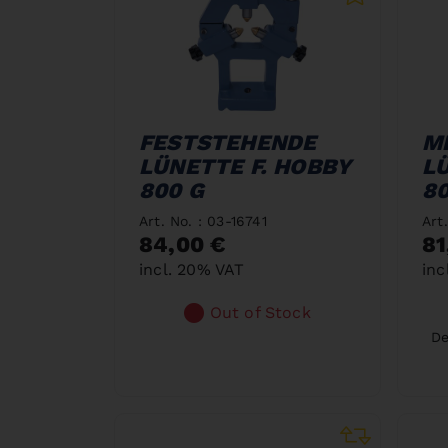
FESTSTEHENDE
M
LÜNETTE F. HOBBY
L
800 G
80
Art. No. : 03-16741
Art
84,00 €
81
incl. 20% VAT
inc
Out of Stock
De