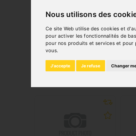
Protection de mandrin
Carter arrière
Nous utilisons des cooki
Protecteur de vis-mère
Bac à copeaux
Ce site Web utilise des cookies et d'a
Socle
pour activer les fonctionnalités de ba
Outillage de service
pour nos produits et services et pour 
vous
.
J'accepte
Je refuse
Changer me