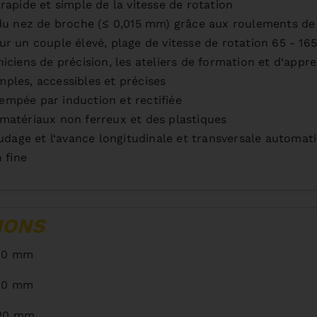
apide et simple de la vitesse de rotation
du nez de broche (≤ 0,015 mm) grâce aux roulements de 
r un couple élevé, plage de vitesse de rotation 65 - 16
ciens de précision, les ateliers de formation et d‘appre
les, accessibles et précises
rempée par induction et rectifiée
es matériaux non ferreux et des plastiques
udage et l‘avance longitudinale et transversale automat
 fine
IONS
10 mm
60 mm
20 mm