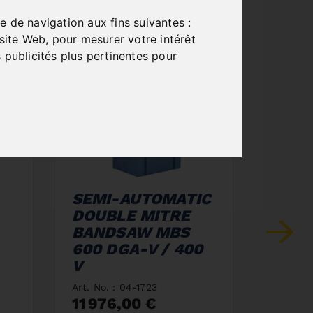
e de navigation aux fins suivantes :
 site Web
,
pour mesurer votre intérêt
 publicités plus pertinentes pour
SEMI-AUTOMATIC
DOUB
DOUBLE MITRE
BAN
BANDSAW MBS
400 
600 DGA-V / 400
Art. No.
V
7 140
incl. 2
Art. No. : 04-1723
11 976,00 €