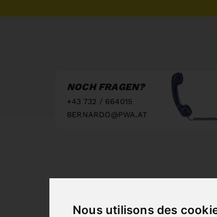
NOCH FRAGEN?
+43 732 / 664015
BERNARDO@PWA.AT
"
Nous utilisons des cooki