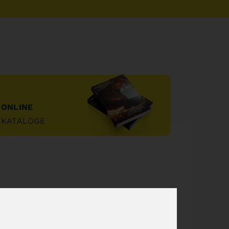
ONLINE
KATALOGE
"