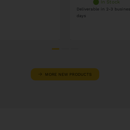
In Stock
Deliverable in 2-3 busine
days
MORE NEW PRODUCTS