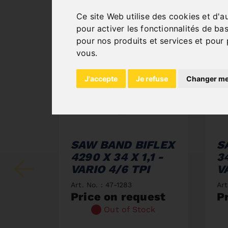
Ce site Web utilise des cookies et d'a
pour activer les fonctionnalités de ba
pour nos produits et services et pour 
vous
.
J'accepte
Je refuse
Changer me
SAW BAND BIFLEX
S
4290 X 34 X 1,1 -
34
VARIO 4/6 TPI
V
Art. No. : 47-1283
Art
Price on request
P
Out of Stock