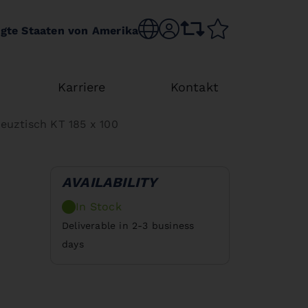
Choose language
sr.account
comparison list
wishlist
igte Staaten von Amerika
Karriere
Kontakt
euztisch KT 185 x 100
AVAILABILITY
In Stock
Deliverable in 2-3 business
days