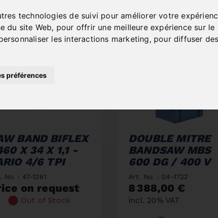
NEW PRODUCTS
utres technologies de suivi pour améliorer votre expérienc
se du site Web
,
pour offrir une meilleure expérience sur le
personnaliser les interactions marketing
,
pour diffuser des
s préférences
AW BAND BIFLEX
DOUBLE MITRE
60 X 34 X 1,1 -
BANDSAW MBS
ARIO 4/6 TPI
600 DG / 400 V
. No. : 47-1261
Art. No. : 04-1722
rice on request
8 388,00 €
Out of Stock
incl. 20% VAT