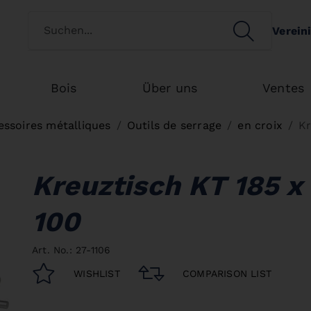
Switch customertype
SEARCH
Verein
Search
Bois
Über uns
Ventes
essoires métalliques
Outils de serrage
en croix
Kr
Kreuztisch KT 185 x
100
Art. No.: 27-1106
WISHLIST
COMPARISON LIST