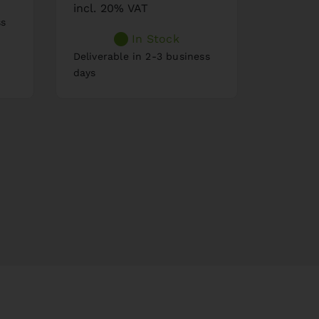
incl. 20% VAT
ss
Delivera
In Stock
days
Deliverable in 2-3 business
days