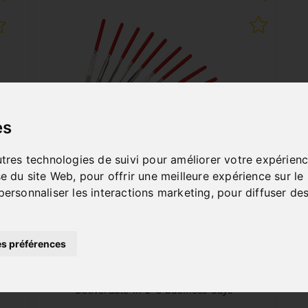
es
utres technologies de suivi pour améliorer votre expérienc
JEU DE 10 LIMES
se du site Web
,
pour offrir une meilleure expérience sur le
DIAMANTÉES
personnaliser les interactions marketing
,
pour diffuser des
Art. No. : 46-1060
31,20 €
incl. 20% VAT
s préférences
In Stock
Deliverable in 2-3 business days