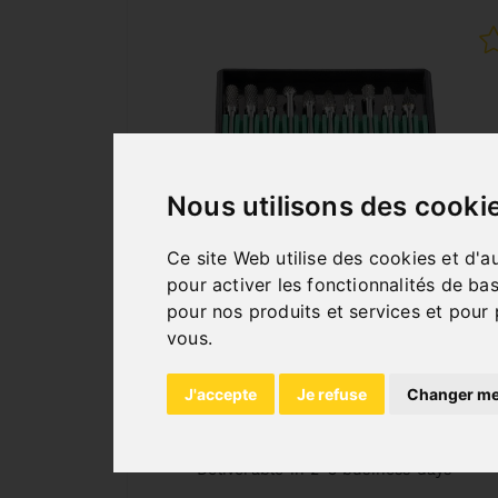
Nous utilisons des cooki
Ce site Web utilise des cookies et d'a
JEU DE 10 FRAISES
pour activer les fonctionnalités de ba
CARBURE SUR TIGE
pour nos produits et services et pour 
vous
.
Art. No. : 46-1055
68,40 €
incl. 20% VAT
J'accepte
Je refuse
Changer me
In Stock
Deliverable in 2-3 business days