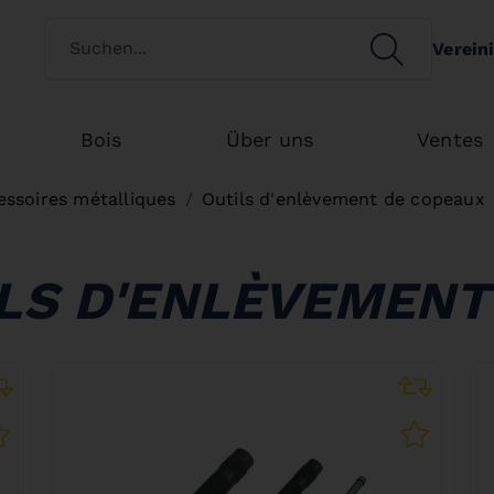
Switch customertype
SEARCH
Verein
Search
Bois
Über uns
Ventes
essoires métalliques
Outils d'enlèvement de copeaux
ILS D'ENLÈVEMENT