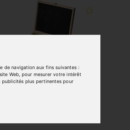
e de navigation aux fins suivantes :
KIT D'ÉBAVURAGE
 site Web
,
pour mesurer votre intérêt
 publicités plus pertinentes pour
Art. No. : 46-1061
76,80 €
incl. 20% VAT
In Stock
Deliverable in 2-3 business days