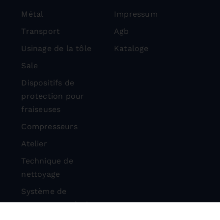
Métal
Impressum
Transport
Agb
Usinage de la tôle
Kataloge
Sale
Dispositifs de
protection pour
fraiseuses
Compresseurs
Atelier
Technique de
nettoyage
Système de
tronçonnage à pierre