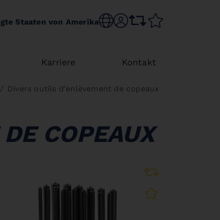
Choose language
sr.account
comparison list
wishlist
igte Staaten von Amerika
Karriere
Kontakt
Divers outils d'enlèvement de copeaux
 DE COPEAUX