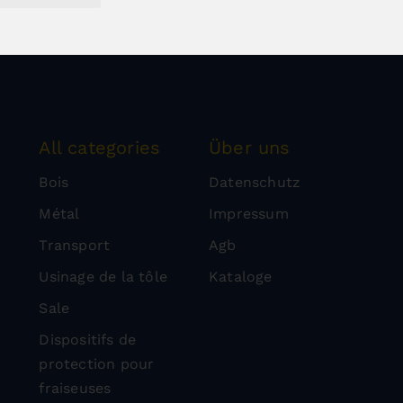
All categories
Über uns
Bois
Datenschutz
Métal
Impressum
Transport
Agb
Usinage de la tôle
Kataloge
Sale
Dispositifs de
protection pour
fraiseuses