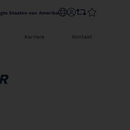
Choose language
sr.account
comparison list
wishlist
igte Staaten von Amerika
Karriere
Kontakt
R