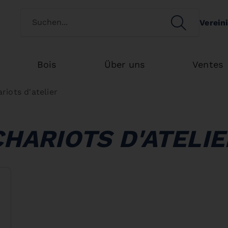
Switch customertype
SEARCH
Verein
Search
Bois
Über uns
Ventes
riots d'atelier
CHARIOTS D'ATELIE