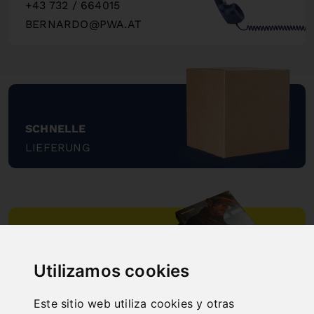
+43 732 / 664015
BERNARDO@PWA.AT
"
SCHNELLE
LIEFERUNG
"
ONLINE
Utilizamos cookies
KATALOGE
"
Este sitio web utiliza cookies y otras