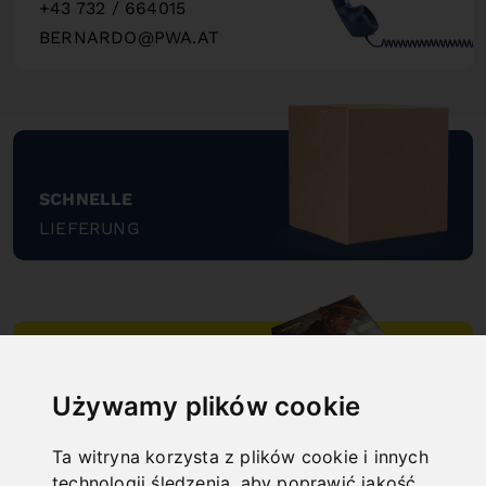
+43 732 / 664015
BERNARDO@PWA.AT
"
SCHNELLE
LIEFERUNG
"
ONLINE
Używamy plików cookie
KATALOGE
"
Ta witryna korzysta z plików cookie i innych
technologii śledzenia, aby poprawić jakość