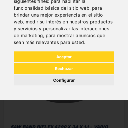
siguientes fines:
para habilitar la
funcionalidad básica del sitio web
,
para
NEW PRODUCTS
brindar una mejor experiencia en el sitio
web
,
medir su interés en nuestros productos
y servicios y personalizar las interacciones
de marketing
,
para mostrar anuncios que
sean más relevantes para usted
.
Aceptar
Rechazar
Configurar
SAW BAND BIFLEX 4290 X 34 X 1,1 - VARIO