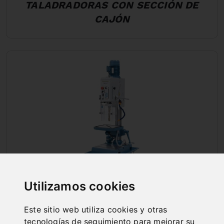
TALADRADORAS CON SECCIÓN DE
CAJÓN
Utilizamos cookies
Este sitio web utiliza cookies y otras
TALADRADORAS DE COLUMNA, DE
tecnologías de seguimiento para mejorar su