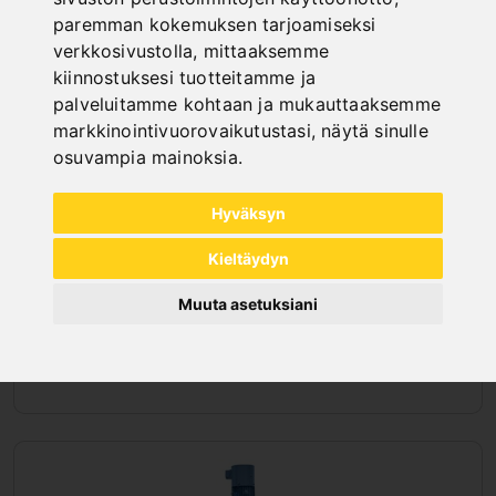
paremman kokemuksen tarjoamiseksi
verkkosivustolla
,
mittaaksemme
kiinnostuksesi tuotteitamme ja
palveluitamme kohtaan ja mukauttaaksemme
markkinointivuorovaikutustasi
,
näytä sinulle
osuvampia mainoksia
.
Hyväksyn
Kieltäydyn
Muuta asetuksiani
PYLVÄSPORAKONEET
HIHNAVEDOLLA