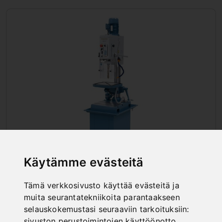
Käytämme evästeitä
HAMMASRATASVETOISET PENKKI-
JA PYLVÄSPORAKONEET
Tämä verkkosivusto käyttää evästeitä ja
muita seurantatekniikoita parantaakseen
selauskokemustasi seuraaviin tarkoituksiin:
sivuston perustoimintojen käyttöönotto
,