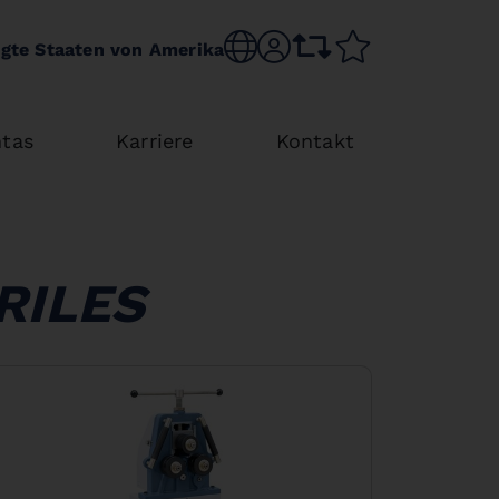
Choose language
sr.account
comparison list
wishlist
igte Staaten von Amerika
tas
Karriere
Kontakt
RILES