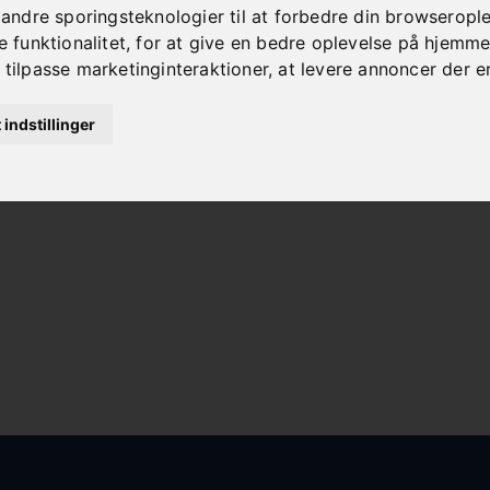
dre sporingsteknologier til at forbedre din browseroplev
funktionalitet
,
for at give en bedre oplevelse på hjemm
 tilpasse marketinginteraktioner
,
at levere annoncer der e
t indstillinger