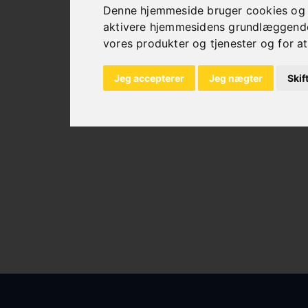
Denne hjemmeside bruger cookies og an
aktivere hjemmesidens grundlæggende 
vores produkter og tjenester og for at
TILBEHØR TIL
PROFILVALSER
Jeg accepterer
Jeg nægter
Skif