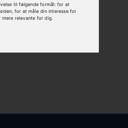
else til følgende formål:
for at
esiden
,
for at måle din interesse for
r mere relevante for dig
.