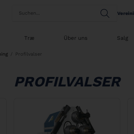
Switch customertype
SEARCH
Verein
Search
Træ
Über uns
Salg
ning
Profilvalser
PROFILVALSER