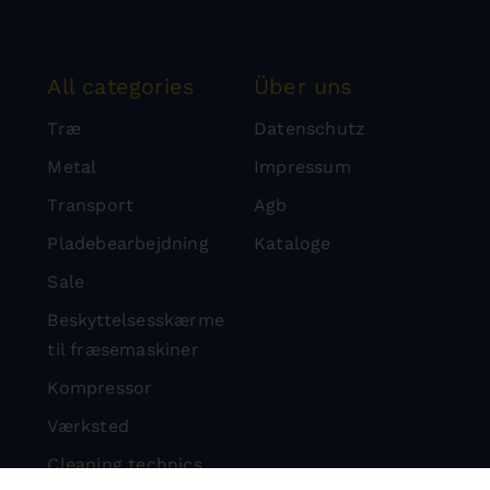
All categories
Über uns
Træ
Datenschutz
Metal
Impressum
Transport
Agb
Pladebearbejdning
Kataloge
Sale
Beskyttelsesskærme
til fræsemaskiner
Kompressor
Værksted
Cleaning technics