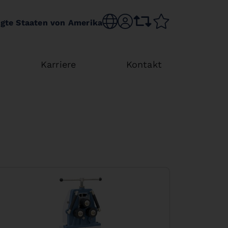
Choose language
sr.account
comparison list
wishlist
igte Staaten von Amerika
Karriere
Kontakt