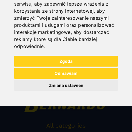
serwisu
,
aby zapewnić lepsze wrażenia z
OSPRZĘT DO ŻŁOBIAREK
korzystania ze strony internetowej
,
aby
zmierzyć Twoje zainteresowanie naszymi
produktami i usługami oraz personalizować
interakcje marketingowe
,
aby dostarczać
reklamy które są dla Ciebie bardziej
odpowiednie
.
Zgoda
Odmawiam
Zmiana ustawień
All categories